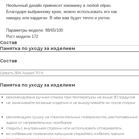
Необычный дизайн привнесет изюминку в любой образ.
Благодаря выбранному крою, можно использовать его как
накидку или кардиган. В нём вам будет тепло и уютно.
Параметры модели: 88/65/100
Рост модели 172
Состав
Памятка по уходу за изделием
ВАМ МОЖЕТ ПОНРАВИТЬСЯ
Состав
Шерсть 30% Акрил 70 %
КАТЕГОРИИ
Памятка по уходу за изделием
ХИТЫ
ЮБКИ
SALE%
П
ПРОДАЖ
рекомендована ручная стирка при температуры не выше 30 градусов
не замачивайте вязаные изделия и не выкручивайте их после стирки
рекомендуем сушку на горизонтальных поверхностях, расположенных
вдали от нагревательных приборов
КАТАЛОГ
гладить с внутренней стороны или использовать отпариватель
Футболки
Поло
Топы
Юбки
во избежание появления катышков старайтесь избегать трения
Платья
Жилеты
Брюки
Свитеры
Водолазки
Джемпера
Пуловеры
Пиджаки