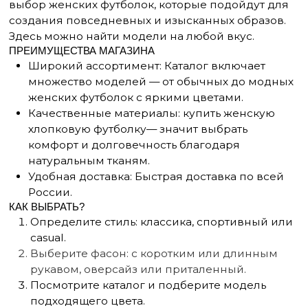
хлопковую футболку— значит выбрать
комфорт и долговечность благодаря
натуральным тканям.
Удобная доставка: Быстрая доставка по всей
России.
КАК ВЫБРАТЬ?
Определите стиль: классика, спортивный или
casual.
Выберите фасон: с коротким или длинным
рукавом
, оверсайз или приталенный.
Посмотрите каталог и подберите модель
подходящего цвета.
Проверьте размер и оформите заказ.
АССОРТИМЕНТ ДЛЯ КАЖДОГО СЛУЧАЯ
Базовые: Идеальны для повседневного
гардероба, легко сочетаются с любой
одеждой.
Цветные: Яркие для тех, кто хочет выделиться.
Сезонные коллекции
: Регулярное обновление
коллекций в соответствии с модными
трендами.
ПОЧЕМУ МЫ?
Магазин женских футболок at one’s ease
предлагает брендовые и модные женские
футболки, которые подчеркивают
индивидуальность. Каждая модель изготовлена
из материалов, таких как хлопок, обеспечивая
комфорт в любую погоду. Цены остаются