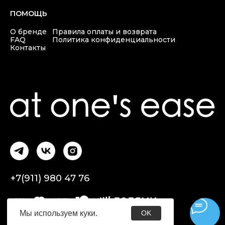
Мы используем
куки
.
OK