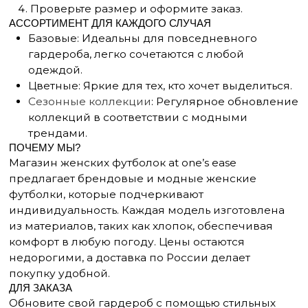
недорогими, а доставка по России делает
покупку удобной.
ДЛЯ ЗАКАЗА
Обновите свой гардероб с помощью стильных
женских футболок на at one’s ease. Купить женские
футболки в интернете легко — достаточно
выбрать модель из каталога и оформить заказ.
Наслаждайтесь выгодными предложениями
и быстрой доставкой по всей России! Для
консультаций или заказа звоните:
+7(911) 980 47 76
.
КАТАЛОГ
Футболки
Поло
Топы
Юбки
Платья
Жилеты
Брюки
Свитеры
Водолазки
Джемпера
Пуловеры
Пиджаки
Жакеты
Кардиганы
Костюмы
Комплекты
Аксессуары
ПОМОЩЬ
О бренде
Правила оплаты и возврата
FAQ
Политика конфиденциальности