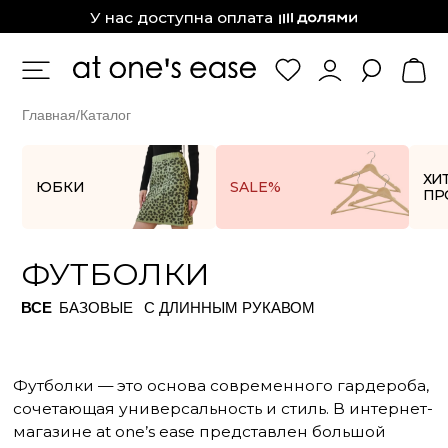
at one’s ease
У нас доступна оплата
Главная
/
Каталог
ХИТЫ
ЮБКИ
SALE%
П
ПРОДАЖ
ФУТБОЛКИ
ВСЕ
БАЗОВЫЕ
С ДЛИННЫМ РУКАВОМ
Футболки — это основа современного гардероба,
сочетающая универсальность и стиль. В интернет-
магазине at one’s ease представлен большой
выбор женских футболок, которые подойдут для
создания повседневных и изысканных образов.
Здесь можно найти модели на любой вкус.
ПРЕИМУЩЕСТВА МАГАЗИНА
Широкий ассортимент: Каталог включает
множество моделей — от обычных до модных
женских футболок с яркими цветами.
Качественные материалы: купить женскую