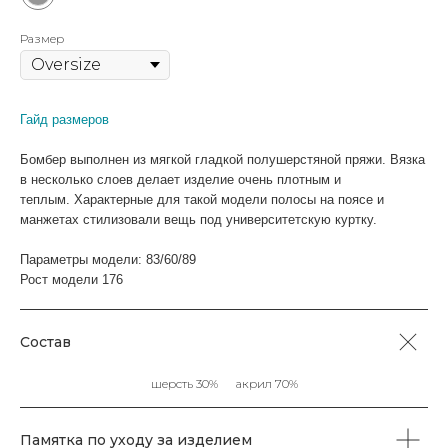
Размер
Гайд размеров
Бомбер выполнен из мягкой гладкой полушерстяной пряжи. Вязка
в несколько слоев делает изделие очень плотным и
ВАМ МОЖЕТ ПОНРАВИТЬСЯ
теплым. Характерные для такой модели полосы на поясе и
манжетах стилизовали вещь под университетскую куртку.
КАТЕГОРИИ
Параметры модели: 83/60/89
Рост модели 176
ХИТЫ
ЮБКИ
SALE%
П
ПРОДАЖ
Состав
шерсть 30% акрил 70%
КАТАЛОГ
Футболки
Поло
Топы
Юбки
Памятка по уходу за изделием
Платья
Жилеты
Брюки
Свитеры