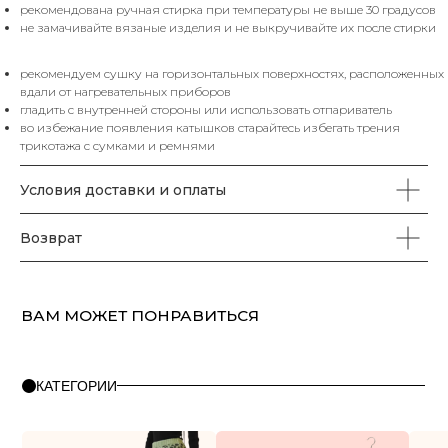
рекомендована ручная стирка при температуры не выше 30 градусов
КАТЕГОРИИ
не замачивайте вязаные изделия и не выкручивайте их после стирки
рекомендуем сушку на горизонтальных поверхностях, расположенных
ХИТЫ
ЮБКИ
SALE%
П
ПРОДАЖ
вдали от нагревательных приборов
гладить с внутренней стороны или использовать отпариватель
во избежание появления катышков старайтесь избегать трения
трикотажа с сумками и ремнями
КАТАЛОГ
Условия доставки и оплаты
Футболки
Поло
Топы
Юбки
Платья
Жилеты
Брюки
Свитеры
Водолазки
Джемпера
Пуловеры
Пиджаки
Возврат
Жакеты
Кардиганы
Костюмы
Комплекты
Аксессуары
ПОМОЩЬ
О бренде
Правила оплаты и возврата
FAQ
Политика конфиденциальности
Контакты