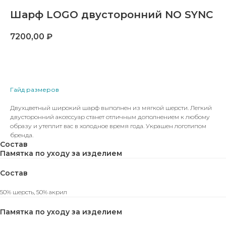
Шарф LOGO двусторонний NO SYNC
7200,00
₽
В КОРЗИНУ
Гайд размеров
Двухцветный широкий шарф выполнен из мягкой шерсти. Легкий
двусторонний аксессуар станет отличным дополнением к любому
образу и утеплит вас в холодное время года. Украшен логотипом
бренда.
Состав
Памятка по уходу за изделием
Состав
50% шерсть, 50% акрил
ВАМ МОЖЕТ ПОНРАВИТЬСЯ
Памятка по уходу за изделием