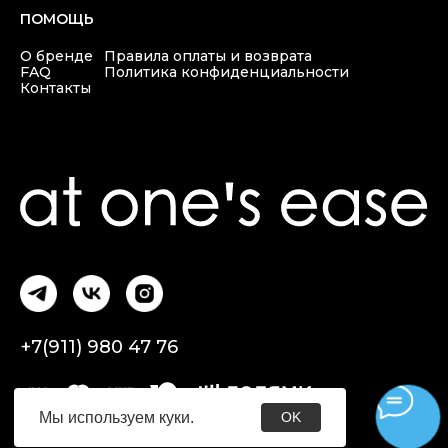
Мы используем
куки
.
OK