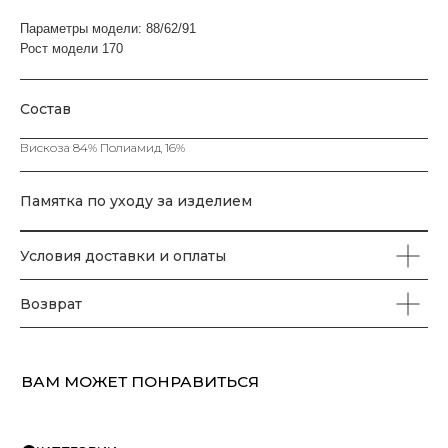
ВАМ МОЖЕТ ПОНРАВИТЬСЯ
Параметры модели: 88/62/91
Рост модели 170
КАТЕГОРИИ
Состав
ХИТЫ
ЮБКИ
SALE%
П
ПРОДАЖ
Вискоза 84% Полиамид 16%
Памятка по уходу за изделием
КАТАЛОГ
Условия доставки и оплаты
Футболки
Поло
Топы
Юбки
Платья
Жилеты
Брюки
Свитеры
Водолазки
Джемпера
Пуловеры
Пиджаки
Жакеты
Кардиганы
Костюмы
Комплекты
Аксессуары
Возврат
ПОМОЩЬ
О бренде
Правила оплаты и возврата
FAQ
Политика конфиденциальности
Контакты