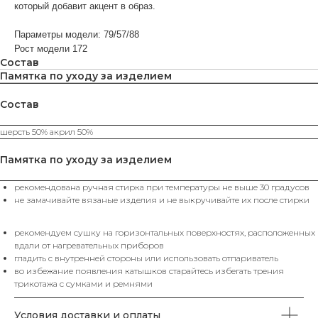
который добавит акцент в образ.
Параметры модели: 79/57/88
Рост модели 172
Состав
Памятка по уходу за изделием
Состав
ВАМ МОЖЕТ ПОНРАВИТЬСЯ
шерсть 50% акрил 50%
КАТЕГОРИИ
Памятка по уходу за изделием
ХИТЫ
рекомендована ручная стирка при температуры не выше 30 градусов
ЮБКИ
SALE%
П
ПРОДАЖ
не замачивайте вязаные изделия и не выкручивайте их после стирки
рекомендуем сушку на горизонтальных поверхностях, расположенных
вдали от нагревательных приборов
КАТАЛОГ
гладить с внутренней стороны или использовать отпариватель
во избежание появления катышков старайтесь избегать трения
Футболки
Поло
Топы
Юбки
трикотажа с сумками и ремнями
Платья
Жилеты
Брюки
Свитеры
Водолазки
Джемпера
Пуловеры
Пиджаки
Жакеты
Кардиганы
Костюмы
Комплекты
Аксессуары
Условия доставки и оплаты