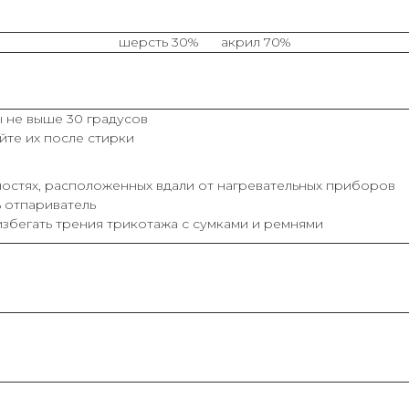
шерсть 30% акрил 70%
 не выше 30 градусов
йте их после стирки
остях, расположенных вдали от нагревательных приборов
ь отпариватель
збегать трения трикотажа с сумками и ремнями