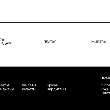
ПЛАТЬЯ
ЖИЛЕТЫ
ПОМОЩЬ
Жилеты
Брюки
О бренде
Прави
и
Жакеты
Кардиганы
Полит
FAQ
Контакты
+7(911) 