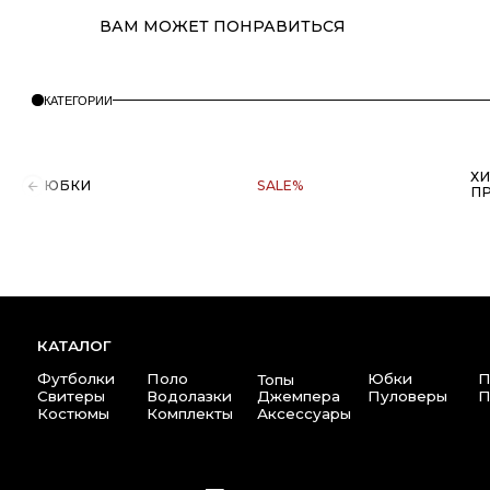
ХИТЫ
ЮБКИ
SALE%
ПРОДАЖ
ВАМ МОЖЕТ ПОНРАВИТЬСЯ
КАТАЛОГ
Футболки
Поло
Юбки
Платья
Топы
Свитеры
Водолазки
Джемпера
Пуловеры
Пиджак
Костюмы
Комплекты
Аксессуары
Copyright © 2025 at one's ease