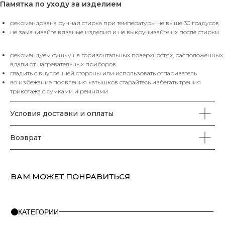
Памятка по уходу за изделием
рекомендована ручная стирка при температуры не выше 30 градусов
КАТЕГОРИИ
не замачивайте вязаные изделия и не выкручивайте их после стирки
ХИТЫ
ЮБКИ
SALE%
П
рекомендуем сушку на горизонтальных поверхностях, расположенных
ПРОДАЖ
вдали от нагревательных приборов
гладить с внутренней стороны или использовать отпариватель
во избежание появления катышков старайтесь избегать трения
трикотажа с сумками и ремнями
КАТАЛОГ
Условия доставки и оплаты
Футболки
Поло
Топы
Юбки
Платья
Жилеты
Брюки
Свитеры
Водолазки
Джемпера
Пуловеры
Пиджаки
Жакеты
Кардиганы
Костюмы
Комплекты
Возврат
Аксессуары
ПОМОЩЬ
О бренде
Правила оплаты и возврата
FAQ
Политика конфиденциальности
Контакты