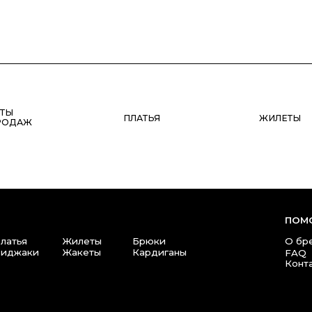
ПЛАТЬЯ
ЖИЛЕТЫ
ПОМОЩЬ
Жилеты
Брюки
О бренде
Прави
и
Жакеты
Кардиганы
Полит
FAQ
Контакты
+7(911) 