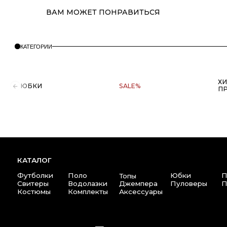
ХИТЫ
ЮБКИ
SALE%
ПРОДАЖ
ВАМ МОЖЕТ ПОНРАВИТЬСЯ
КАТАЛОГ
Футболки
Поло
Юбки
Платья
Топы
Свитеры
Водолазки
Джемпера
Пуловеры
Пиджак
Костюмы
Комплекты
Аксессуары
Copyright © 2025 at one's ease