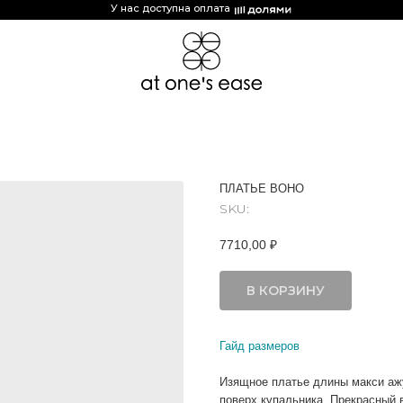
У нас доступна оплата
ПЛАТЬЕ BOHO
SKU:
7710,00
₽
В КОРЗИНУ
Гайд размеров
Изящное платье длины макси ажу
поверх купальника. Прекрасный 