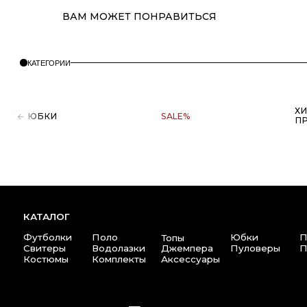
ХИТЫ
ЮБКИ
SALE%
ПРОДАЖ
ВАМ МОЖЕТ ПОНРАВИТЬСЯ
КАТАЛОГ
Футболки
Поло
Юбки
Платья
Топы
Свитеры
Водолазки
Джемпера
Пуловеры
Пиджак
Костюмы
Комплекты
Аксессуары
Copyright © 2025 at one's ease