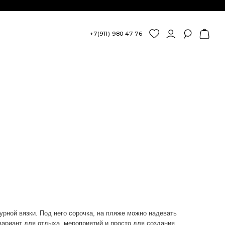
+7(911) 980 47 76
рной вязки. Под него сорочка, на пляже можно надевать
вариант для отдыха, мероприятий и просто для создания