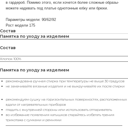
в гардероб. Помимо этого, если хочется более сложные образы-
можете надевать под платье однотонные юбку или брюки.
Параметры модели: 90/62/92
Рост модели 175
Состав
Памятка по уходу за изделием
Состав
ВАМ МОЖЕТ ПОНРАВИТЬСЯ
Хлопок 100%
КАТЕГОРИИ
Памятка по уходу за изделием
ХИТЫ
ЮБКИ
SALE%
П
рекомендована ручная стирка при температуры не выше 30 градусов
ПРОДАЖ
не замачивайте вязаные изделия и не выкручивайте их после стирки
рекомендуем сушку на горизонтальных поверхностях, расположенных
вдали от нагревательных приборов
КАТАЛОГ
гладить с внутренней стороны или использовать отпариватель
во избежание появления катышков старайтесь избегать трения
Футболки
Поло
Топы
Юбки
Платья
Жилеты
Брюки
Свитеры
трикотажа с сумками и ремнями
Водолазки
Джемпера
Пуловеры
Пиджаки
Жакеты
Кардиганы
Костюмы
Комплекты