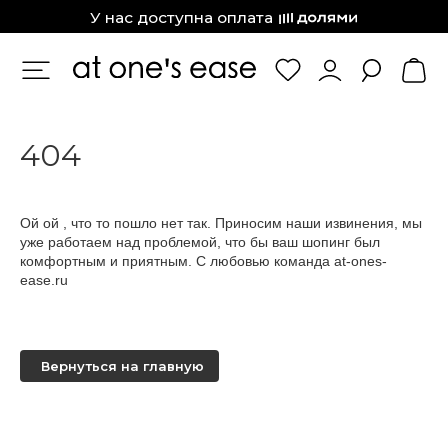
at one’s ease
У нас доступна оплата
404
Ой ой , что то пошло нет так. Приносим наши извинения, мы
уже работаем над проблемой, что бы ваш шопинг был
комфортным и приятным. С любовью команда at-ones-
ease.ru
Вернуться на главную
КАТАЛОГ
Футболки
Поло
Топы
Юбки
Платья
Жилеты
Брюки
Свитеры
Водолазки
Джемпера
Пуловеры
Пиджаки
Жакеты
Кардиганы
Костюмы
Комплекты