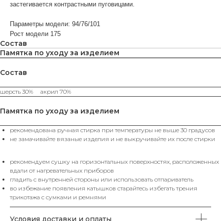
застегивается контрастными пуговицами.
Параметры модели: 94/76/101
Рост модели 175
Состав
Памятка по уходу за изделием
Состав
ВАМ МОЖЕТ ПОНРАВИТЬСЯ
шерсть 30% акрил 70%
КАТЕГОРИИ
Памятка по уходу за изделием
ХИТЫ
рекомендована ручная стирка при температуры не выше 30 градусов
ЮБКИ
SALE%
П
ПРОДАЖ
не замачивайте вязаные изделия и не выкручивайте их после стирки
рекомендуем сушку на горизонтальных поверхностях, расположенных
вдали от нагревательных приборов
КАТАЛОГ
гладить с внутренней стороны или использовать отпариватель
во избежание появления катышков старайтесь избегать трения
Футболки
Поло
Топы
Юбки
трикотажа с сумками и ремнями
Платья
Жилеты
Брюки
Свитеры
Водолазки
Джемпера
Пуловеры
Пиджаки
Жакеты
Кардиганы
Костюмы
Комплекты
Аксессуары
Условия доставки и оплаты