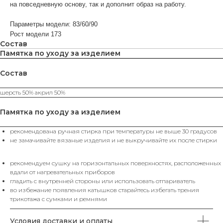
на повседневную основу, так и дополнит образ на работу.
Параметры модели: 83/60/90
Рост модели 173
Состав
Памятка по уходу за изделием
Состав
ВАМ МОЖЕТ ПОНРАВИТЬСЯ
шерсть 50% акрил 50%
КАТЕГОРИИ
Памятка по уходу за изделием
ХИТЫ
рекомендована ручная стирка при температуры не выше 30 градусов
ЮБКИ
SALE%
П
ПРОДАЖ
не замачивайте вязаные изделия и не выкручивайте их после стирки
рекомендуем сушку на горизонтальных поверхностях, расположенных
вдали от нагревательных приборов
КАТАЛОГ
гладить с внутренней стороны или использовать отпариватель
во избежание появления катышков старайтесь избегать трения
Футболки
Поло
Топы
Юбки
трикотажа с сумками и ремнями
Платья
Жилеты
Брюки
Свитеры
Водолазки
Джемпера
Пуловеры
Пиджаки
Жакеты
Кардиганы
Костюмы
Комплекты
Аксессуары
Условия доставки и оплаты