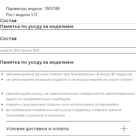
Параметры модели: 79/57/88
Рост модели 172
Состав
Памятка по уходу за изделием
Состав
ВАМ МОЖЕТ ПОНРАВИТЬСЯ
шерсть 50% акрил 50%
КАТЕГОРИИ
Памятка по уходу за изделием
рекомендована ручная стирка при температуры не выше 30 градусов
ХИТЫ
ЮБКИ
SALE%
П
ПРОДАЖ
не замачивайте вязаные изделия и не выкручивайте их после стирки
рекомендуем сушку на горизонтальных поверхностях, расположенных
вдали от нагревательных приборов
гладить с внутренней стороны или использовать отпариватель
КАТАЛОГ
во избежание появления катышков старайтесь избегать трения
Футболки
Поло
Топы
Юбки
трикотажа с сумками и ремнями
Платья
Жилеты
Брюки
Свитеры
Водолазки
Джемпера
Пуловеры
Пиджаки
Жакеты
Кардиганы
Костюмы
Комплекты
Аксессуары
Условия доставки и оплаты