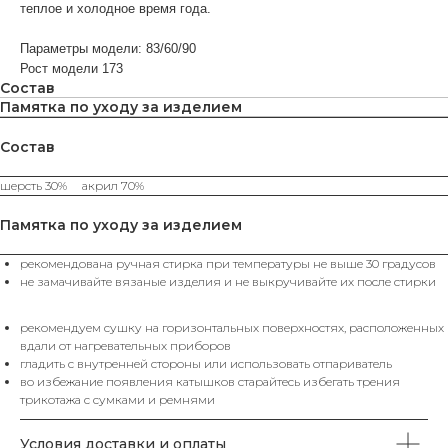
теплое и холодное время года.
Параметры модели: 83/60/90
Рост модели 173
Состав
Памятка по уходу за изделием
Состав
ВАМ МОЖЕТ ПОНРАВИТЬСЯ
шерсть 30% акрил 70%
КАТЕГОРИИ
Памятка по уходу за изделием
ХИТЫ
рекомендована ручная стирка при температуры не выше 30 градусов
ЮБКИ
SALE%
П
ПРОДАЖ
не замачивайте вязаные изделия и не выкручивайте их после стирки
рекомендуем сушку на горизонтальных поверхностях, расположенных
вдали от нагревательных приборов
КАТАЛОГ
гладить с внутренней стороны или использовать отпариватель
во избежание появления катышков старайтесь избегать трения
Футболки
Поло
Топы
Юбки
трикотажа с сумками и ремнями
Платья
Жилеты
Брюки
Свитеры
Водолазки
Джемпера
Пуловеры
Пиджаки
Жакеты
Кардиганы
Костюмы
Комплекты
Аксессуары
Условия доставки и оплаты