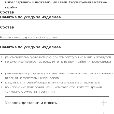
гипоаллергенной и нержавеющей стали. Регулируемая застежка-
карабин.
Состав
Памятка по уходу за изделием
Состав
ВАМ МОЖЕТ ПОНРАВИТЬСЯ
Розовый кварц, хризолит, бисер, сталь.
КАТЕГОРИИ
Памятка по уходу за изделием
рекомендована ручная стирка при температуры не выше 30 градусов
ХИТЫ
ЮБКИ
SALE%
П
ПРОДАЖ
не замачивайте вязаные изделия и не выкручивайте их после стирки
рекомендуем сушку на горизонтальных поверхностях, расположенных
вдали от нагревательных приборов
гладить с внутренней стороны или использовать отпариватель
КАТАЛОГ
во избежание появления катышков старайтесь избегать трения
трикотажа с сумками и ремнями
Футболки
Поло
Топы
Юбки
Платья
Жилеты
Брюки
Свитеры
Водолазки
Джемпера
Пуловеры
Пиджаки
Жакеты
Кардиганы
Костюмы
Комплекты
Условия доставки и оплаты
Аксессуары